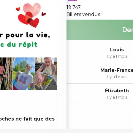
19 747
Billets vendus
Der
Louis
Il y a
1 mois
Marie-Franc
Il y a
1 mois
Élizabeth
Il y a
1 mois
oches ne fait que des