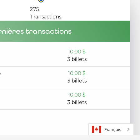
275
Transactions
nières transactions
10,00 $
3
billet
s
10,00 $
e
3
billet
s
10,00 $
3
billet
s
25,00 $
Français
50,00 $